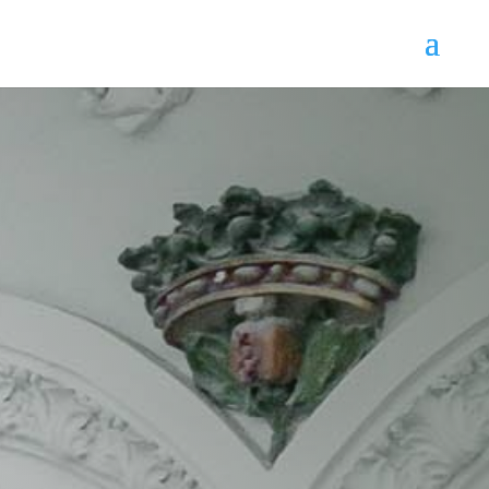
Licitaciones
de
equipos médicos
Uno de los sectores profesionales más
vinculados a la administración pública es el
sector profesional relativo al suministro de
material y equipo médico
. En un país con una