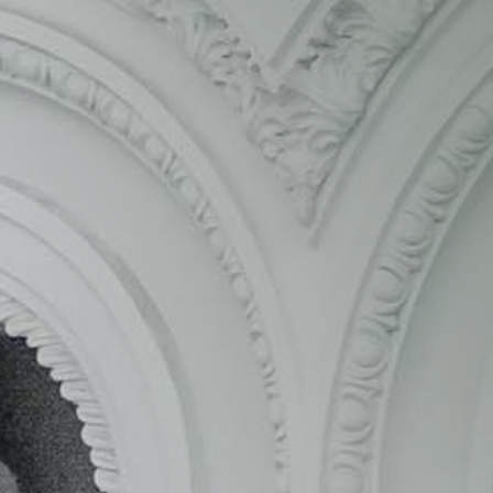
estructura sanitaria pública tan amplia y robusta
como España, los organismos públicos requieren
de un permanente suministro de toda clase de
herramientas y productos para satisfacer las
necesidades de los ciudadanos. Hasta tal punto
que el número de licitaciones que suele haber
activas en nuestro país para el suministro de
estos materiales ronda las 1.500.
Contrato para el suministro de desfibriladores.
Contrato para el suministro de bisturís eléctricos.
Contrato para el suministro de ecocardiógrafos.
Contrato para el suministro de marcapasos.
Contrato para el suministro de los guantes
quirúrgicos. Contrato para el suministro de
sistemas de mamografía. Contratos para
suministro de salas de radiografía. Contratos para
suministro de sistemas de monitorización. Por