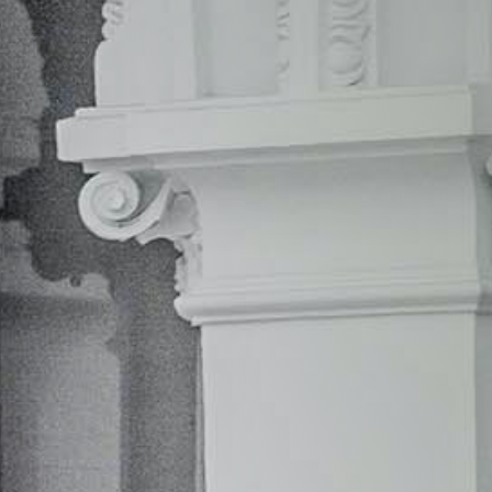
no hablar de los contratos para la instalación y
mantenimiento de todo este
material y equipo
médico
y mucho más.
Escríbenos para que podamos
encontrar el servicio que mejor
se adapta a tus necesidades: