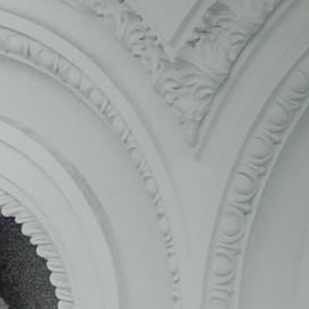
obstante, no pueden hacerlo solas. Requieren
de los servicios de las empresas privadas del
sector de las
energías renovables
para alcanzar
los objetivos que los ciudadanos esperan que
alcancen. Para ello, deben hacer uso de las
contrataciones públicas a través de todo tipo de
licitaciones. Un escenario lleno de
oportunidades para las empresas españolas del
sector.
Mejora de la eficiencia energética en
iluminación de edificios públicos. Suministro de
energía eléctrica de fuentes renovables.
Instalación solar fotovoltaica para autoconsumo.
Instalación de parque fotovoltaico. Instalación de
calderas de biomasa. Auditorías energéticas. Si
su
empresa de energías renovables
proporciona
esta clase de servicios, tenemos buenas noticias
para usted. Porque según nuestra base de datos,