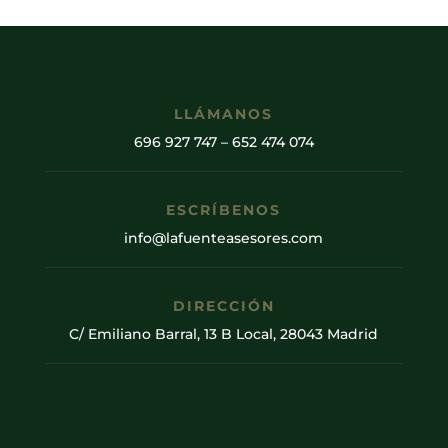
LLÁMANOS
696 927 747
–
652 474 074
ESCRÍBENOS
info@lafuenteasesores.com
DIRECCIÓN
C/ Emiliano Barral, 13 B Local, 28043 Madrid