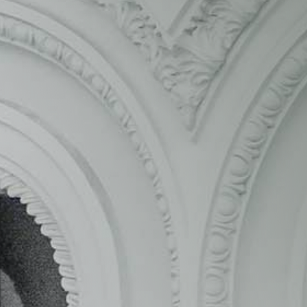
escribimos estas líneas existen únicamente
cincuenta y dos licitaciones públicas sobre
cortinas y estores. En comparación con las más
de mil licitaciones existentes en otros sectores
como la consultoría estratégica, el alumbrado
público o la construcción, son muy escasas.
Sin embargo, el objetivo de obtener una
contratación pública se vuelve todavía más
complicado cuando tenemos en cuenta los
sistemas de búsqueda convencionales. Sistemas
que no favorecen las búsquedas por sectores.
Por ejemplo, para encontrar todas las licitaciones
relacionadas con la
instalación de cortinas
enrollables
tenemos que consultar los perfiles
del contratante de todos los organismos
públicos del país o consultar la Plataforma de
Contratación del Estado. En cualquier caso, no