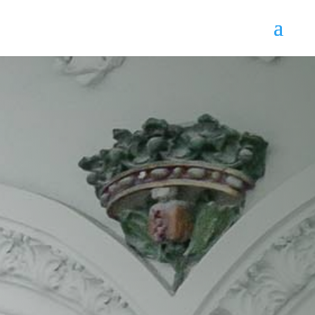
Licitaciones
cortinas y estores
¿Su empresa proporciona servicios relacionados
con
cortinas y estores
? ¿Busca una licitación?
Entonces sabrá de primera mano la dificultad
que presenta encontrar concursos públicos de
calidad en este sector. En concreto, y según
nuestra base de datos especializada, mientras