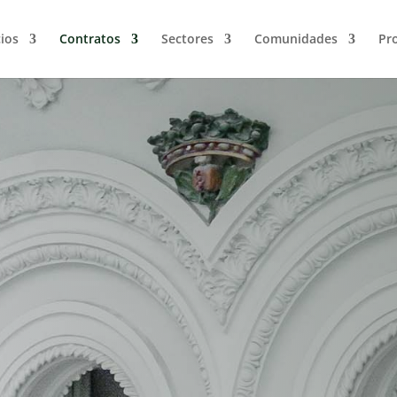
cios
Contratos
Sectores
Comunidades
Pro
s
Tipos de 
r se
según su
aplicable