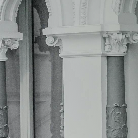
El ordenamiento jurídico español con
públicos diferentes. Estos pueden d
básicos. En primer lugar, de la finalid
contrato de suministro, contrato de s
contrato de concesión de servicio y c
régimen aplicable
. En este sentido, 
estar sometidos a un régimen jurídico
 a la
privado.
696 927 747
–
652 47