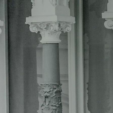
templa multitud de contratos laborales
ividirse en función de dos parámetros
ad de las prestaciones: contrato de obra,
ervicio, contrato de concesión de obra,
ontrato mixto. Y, en segundo lugar, del
los contratos del sector público pueden
 de derecho administrativo o de derecho
4 074