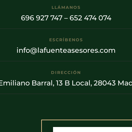
LLÁMANOS
696 927 747
–
652 474 074
ESCRÍBENOS
info@lafuenteasesores.com
DIRECCIÓN
Emiliano Barral, 13 B Local, 28043 Ma