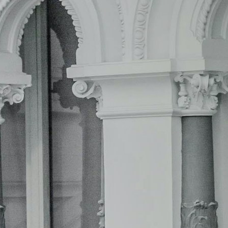
buscabas con las
licitaciones en Jaén
.
tu empresa: probablemente tampoco l
dinámica.
Consultar todos y cada uno de los per
de la administración pública de l
demasiado esperanzador. Todo lo con
empresa a la hora de encontrar
oferta
 a la
que consultes los 97 perfiles del cont
provincia andaluza, así como del r
perdiéndote suculentas oportunidades
posibilidades.
696 927 747
–
652 47