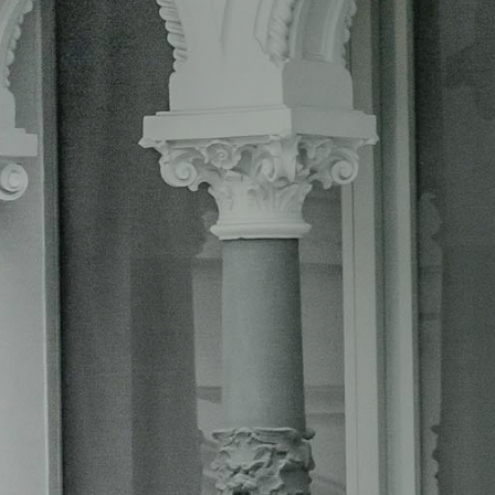
 Y tenemos una mala noticia para ti y para
os consigas. Al menos no siguiendo esa
files del contratante de cada organismo
a provincia de Jaén no es un método
trario: consume muchos recursos de la
s de empleo en Jaén
. Además, y a menos
ratante de todos los ayuntamientos de la
esto de organismos autónomos, estarás
 de trabajo. Implica renunciar a muchas
4 074