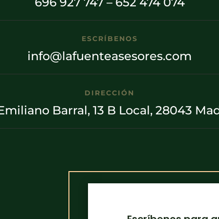
696 927 747
–
652 474 074
ESCRÍBENOS
info@lafuenteasesores.com
DIRECCIÓN
Emiliano Barral, 13 B Local, 28043 Ma
Escríbenos para 