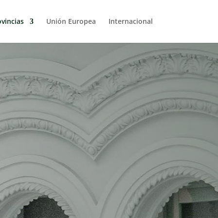
vincias
Unión Europea
Internacional
nes Jaén
il del contratante del Ayuntamiento de
rfil del contratante de la Universidad de
fertas de candidaturas a algún concurso
provincia de Jaén? Muchas. Muchas. Y
 nos has conseguido los resultados que