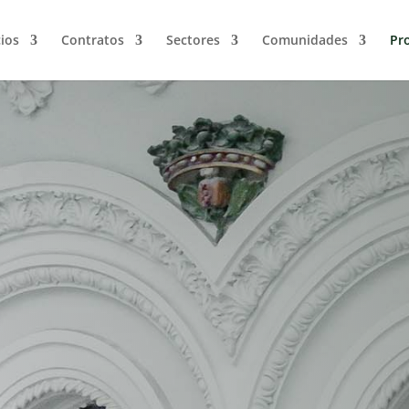
cios
Contratos
Sectores
Comunidades
Pro
Licitacio
s
r se
¿Cuántas veces has revisado el perf
Jaén? ¿Cuántas veces has revisado el pe
Jaén? ¿Cuántas veces has presentado o
o subasta pública celebrada en la 
muchas. Y, sin embargo, hasta ahora