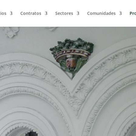
cios
Contratos
Sectores
Comunidades
Pro
Licitacio
s
r se
Pongamos que tienes una empresa loca
que, por sus propias limitaciones, no 
administraciones provinciales del pa
de licitaciones y
concursos en Soria
mientras para muchas otras empresa