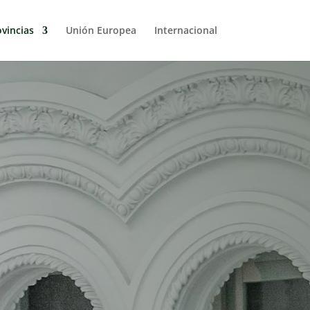
vincias
Unión Europea
Internacional
nes Soria
l en la provincia de Soria. Una empresa
tiene oportunidad de trabajar para otras
ís. ¿Qué te queda entonces? La búsqueda
. Nada más y nada menos que eso. Y
s locales del país, alojadas en otras