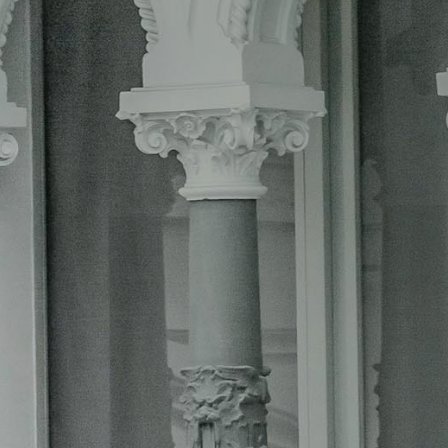
 alguno, para una empresa que funcione
 provincia menos poblada de toda España.
enta únicamente con 88.600 habitantes. Y
 densidad de población del país: 8,63
¿Por qué decimos todo esto? ¿Qué tiene
úblicas? Pues mucho, muchísimo. Porque
inistración pública, menos necesidades
os necesidades para satisfacer, menos
s tendrá. En consecuencia, también un
4 074