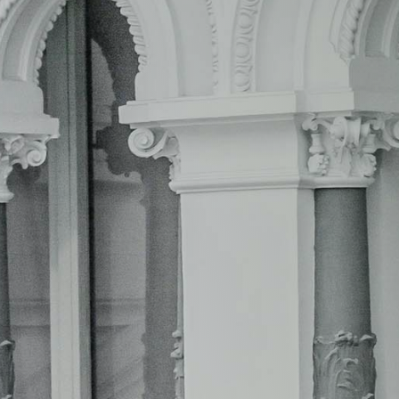
provincias, esto no supone problema
en Soria sí. ¿La razón? Hablamos de la
En concreto, la provincia de Soria cu
también cuenta con la menor tasa de
habitantes por kilómetro cuadrado. 
esto que ver con las licitaciones p
cuantas menos personas cubra una adm
 a la
tiene de satisfacer. Y cuantas men
requerimientos de empresas privada
mero número de licitaciones.
696 927 747
–
652 47