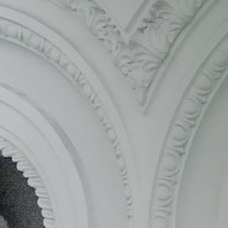
más habituales es el
contrato de concesión de
obra
. Un tipo de contrato definido por la Ley
9/2017, de 8 de noviembre, de Contratos del
Sector Público. Una adaptación a nuestra
legislación de las Directivas 2014/23/UE y
2014/24/UE del Parlamento Europeo y del
Consejo.
Para esta ley, el
contrato de concesión de obra
pública
es aquel cuyo principal objetivo es la
realización de un trabajo de obra o ingeniería
civil de carácter restaurador, reparador o
conservador. Es decir, actividades para la
modernización y mantenimiento de obras
previamente construidas. En este sentido,
debemos diferenciarlo del famoso contrato de
obra pública, cuya finalidad primordial es la
ejecución de una obra completa desde su inicio