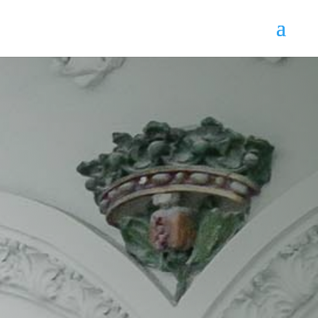
Contrato de
concesión de obra
La legislación española contempla numerosos
tipos de contrato público diferentes. Los dos
criterios más usados para la distinción entre los
mismos son los criterios de tipos de regímenes
aplicables y de tipos de finalidad del contrato.
En ese sentido, uno de los contratos públicos